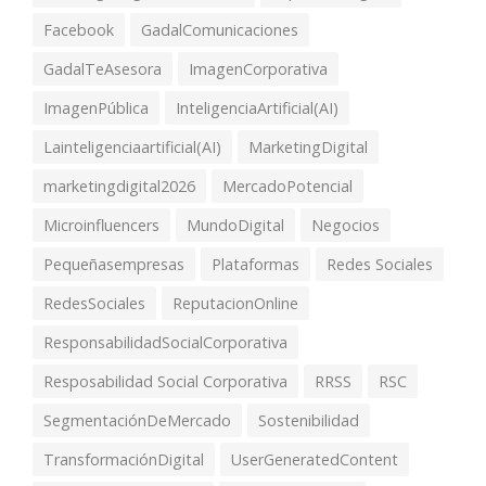
Facebook
GadalComunicaciones
GadalTeAsesora
ImagenCorporativa
ImagenPública
InteligenciaArtificial(AI)
Lainteligenciaartificial(AI)
MarketingDigital
marketingdigital2026
MercadoPotencial
Microinfluencers
MundoDigital
Negocios
Pequeñasempresas
Plataformas
Redes Sociales
RedesSociales
ReputacionOnline
ResponsabilidadSocialCorporativa
Resposabilidad Social Corporativa
RRSS
RSC
SegmentaciónDeMercado
Sostenibilidad
TransformaciónDigital
UserGeneratedContent