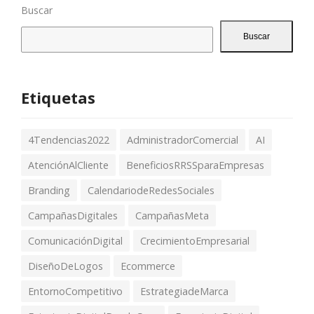
Buscar
Buscar
Etiquetas
4Tendencias2022
AdministradorComercial
AI
AtenciónAlCliente
BeneficiosRRSSparaEmpresas
Branding
CalendariodeRedesSociales
CampañasDigitales
CampañasMeta
ComunicaciónDigital
CrecimientoEmpresarial
DiseñoDeLogos
Ecommerce
EntornoCompetitivo
EstrategiadeMarca