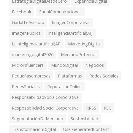
EstrategiaDigitalDesdeCero
ExperinciaDigital
Facebook
GadalComunicaciones
GadalTeAsesora
ImagenCorporativa
ImagenPública
InteligenciaArtificial(AI)
Lainteligenciaartificial(AI)
MarketingDigital
marketingdigital2026
MercadoPotencial
Microinfluencers
MundoDigital
Negocios
Pequeñasempresas
Plataformas
Redes Sociales
RedesSociales
ReputacionOnline
ResponsabilidadSocialCorporativa
Resposabilidad Social Corporativa
RRSS
RSC
SegmentaciónDeMercado
Sostenibilidad
TransformaciónDigital
UserGeneratedContent