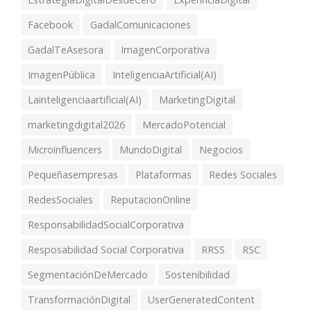
Facebook
GadalComunicaciones
GadalTeAsesora
ImagenCorporativa
ImagenPública
InteligenciaArtificial(AI)
Lainteligenciaartificial(AI)
MarketingDigital
marketingdigital2026
MercadoPotencial
Microinfluencers
MundoDigital
Negocios
Pequeñasempresas
Plataformas
Redes Sociales
RedesSociales
ReputacionOnline
ResponsabilidadSocialCorporativa
Resposabilidad Social Corporativa
RRSS
RSC
SegmentaciónDeMercado
Sostenibilidad
TransformaciónDigital
UserGeneratedContent