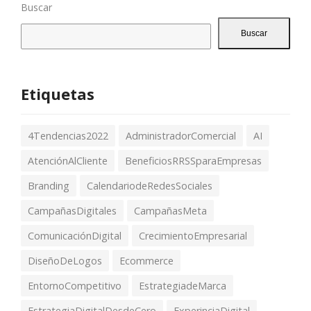
Buscar
Buscar
Etiquetas
4Tendencias2022
AdministradorComercial
AI
AtenciónAlCliente
BeneficiosRRSSparaEmpresas
Branding
CalendariodeRedesSociales
CampañasDigitales
CampañasMeta
ComunicaciónDigital
CrecimientoEmpresarial
DiseñoDeLogos
Ecommerce
EntornoCompetitivo
EstrategiadeMarca
EstrategiaDigitalDesdeCero
ExperinciaDigital