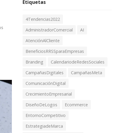
Etiquetas
4Tendencias2022
os
AdministradorComercial
AI
AtenciónAlCliente
BeneficiosRRSSparaEmpresas
o
Branding
CalendariodeRedesSociales
CampañasDigitales
CampañasMeta
ComunicaciónDigital
CrecimientoEmpresarial
DiseñoDeLogos
Ecommerce
EntornoCompetitivo
EstrategiadeMarca