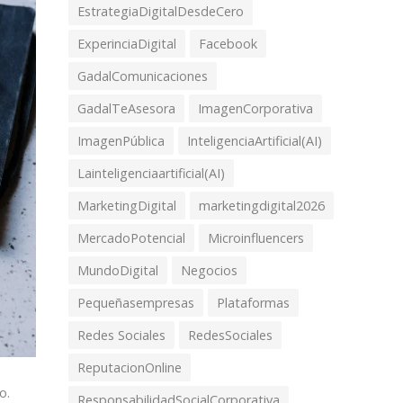
EstrategiaDigitalDesdeCero
ExperinciaDigital
Facebook
GadalComunicaciones
GadalTeAsesora
ImagenCorporativa
ImagenPública
InteligenciaArtificial(AI)
Lainteligenciaartificial(AI)
MarketingDigital
marketingdigital2026
MercadoPotencial
Microinfluencers
MundoDigital
Negocios
Pequeñasempresas
Plataformas
Redes Sociales
RedesSociales
ReputacionOnline
o.
ResponsabilidadSocialCorporativa