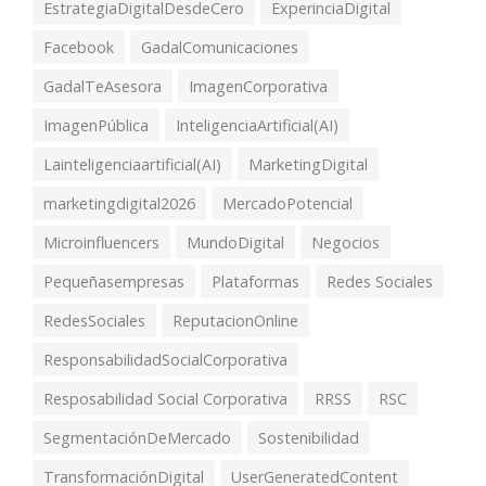
EstrategiaDigitalDesdeCero
ExperinciaDigital
Facebook
GadalComunicaciones
GadalTeAsesora
ImagenCorporativa
ImagenPública
InteligenciaArtificial(AI)
Lainteligenciaartificial(AI)
MarketingDigital
marketingdigital2026
MercadoPotencial
Microinfluencers
MundoDigital
Negocios
Pequeñasempresas
Plataformas
Redes Sociales
RedesSociales
ReputacionOnline
ResponsabilidadSocialCorporativa
Resposabilidad Social Corporativa
RRSS
RSC
SegmentaciónDeMercado
Sostenibilidad
TransformaciónDigital
UserGeneratedContent