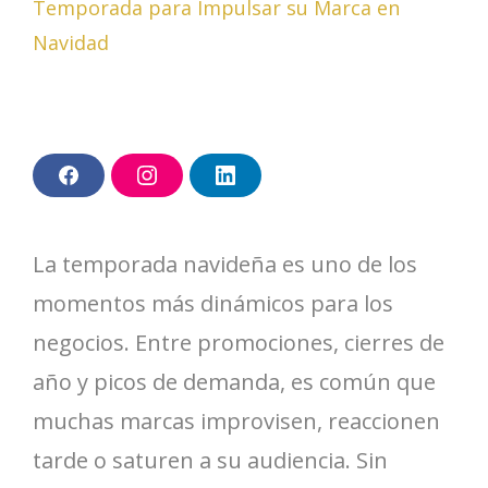
F
I
L
a
n
i
c
s
n
e
t
k
b
a
e
La temporada navideña es uno de los
o
g
d
o
r
I
k
a
n
momentos más dinámicos para los
m
negocios. Entre promociones, cierres de
año y picos de demanda, es común que
muchas marcas improvisen, reaccionen
tarde o saturen a su audiencia. Sin