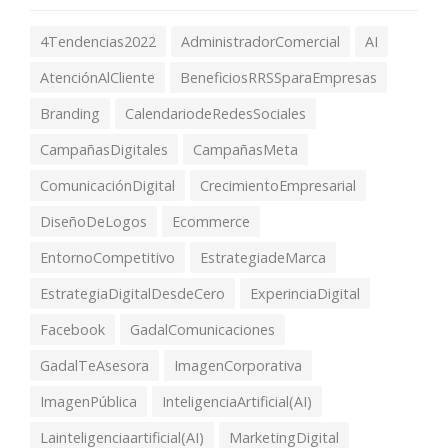
4Tendencias2022
AdministradorComercial
AI
AtenciónAlCliente
BeneficiosRRSSparaEmpresas
Branding
CalendariodeRedesSociales
CampañasDigitales
CampañasMeta
ComunicaciónDigital
CrecimientoEmpresarial
DiseñoDeLogos
Ecommerce
EntornoCompetitivo
EstrategiadeMarca
EstrategiaDigitalDesdeCero
ExperinciaDigital
Facebook
GadalComunicaciones
GadalTeAsesora
ImagenCorporativa
ImagenPública
InteligenciaArtificial(AI)
Lainteligenciaartificial(AI)
MarketingDigital