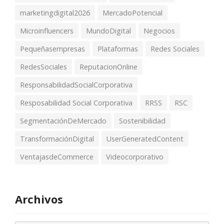
marketingdigital2026
MercadoPotencial
Microinfluencers
MundoDigital
Negocios
Pequeñasempresas
Plataformas
Redes Sociales
RedesSociales
ReputacionOnline
ResponsabilidadSocialCorporativa
Resposabilidad Social Corporativa
RRSS
RSC
SegmentaciónDeMercado
Sostenibilidad
TransformaciónDigital
UserGeneratedContent
VentajasdeCommerce
Videocorporativo
Archivos