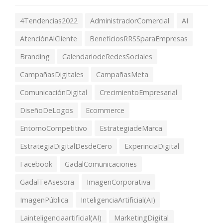
4Tendencias2022
AdministradorComercial
AI
AtenciónAlCliente
BeneficiosRRSSparaEmpresas
Branding
CalendariodeRedesSociales
CampañasDigitales
CampañasMeta
ComunicaciónDigital
CrecimientoEmpresarial
DiseñoDeLogos
Ecommerce
EntornoCompetitivo
EstrategiadeMarca
EstrategiaDigitalDesdeCero
ExperinciaDigital
Facebook
GadalComunicaciones
GadalTeAsesora
ImagenCorporativa
ImagenPública
InteligenciaArtificial(AI)
Lainteligenciaartificial(AI)
MarketingDigital