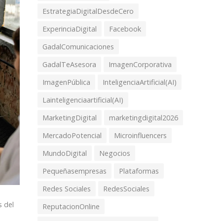
EstrategiaDigitalDesdeCero
ExperinciaDigital
Facebook
GadalComunicaciones
GadalTeAsesora
ImagenCorporativa
ImagenPública
InteligenciaArtificial(AI)
Lainteligenciaartificial(AI)
MarketingDigital
marketingdigital2026
MercadoPotencial
Microinfluencers
MundoDigital
Negocios
Pequeñasempresas
Plataformas
Redes Sociales
RedesSociales
s del
ReputacionOnline