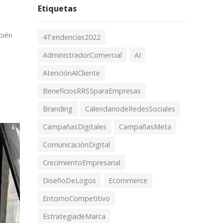
Etiquetas
bién
4Tendencias2022
AdministradorComercial
AI
AtenciónAlCliente
BeneficiosRRSSparaEmpresas
Branding
CalendariodeRedesSociales
CampañasDigitales
CampañasMeta
ComunicaciónDigital
CrecimientoEmpresarial
DiseñoDeLogos
Ecommerce
EntornoCompetitivo
EstrategiadeMarca