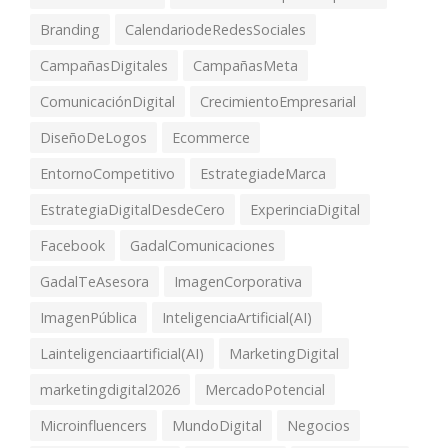
Branding
CalendariodeRedesSociales
CampañasDigitales
CampañasMeta
ComunicaciónDigital
CrecimientoEmpresarial
DiseñoDeLogos
Ecommerce
EntornoCompetitivo
EstrategiadeMarca
EstrategiaDigitalDesdeCero
ExperinciaDigital
Facebook
GadalComunicaciones
GadalTeAsesora
ImagenCorporativa
ImagenPública
InteligenciaArtificial(AI)
Lainteligenciaartificial(AI)
MarketingDigital
marketingdigital2026
MercadoPotencial
Microinfluencers
MundoDigital
Negocios