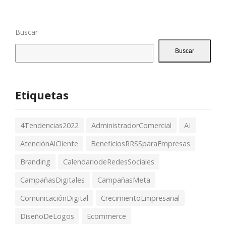
Buscar
Buscar
Etiquetas
4Tendencias2022
AdministradorComercial
AI
AtenciónAlCliente
BeneficiosRRSSparaEmpresas
Branding
CalendariodeRedesSociales
CampañasDigitales
CampañasMeta
ComunicaciónDigital
CrecimientoEmpresarial
DiseñoDeLogos
Ecommerce