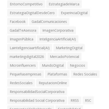
EntornoCompetitivo
EstrategiadeMarca
EstrategiaDigitalDesdeCero
ExperinciaDigital
Facebook
GadalComunicaciones
GadalTeAsesora
ImagenCorporativa
ImagenPública
InteligenciaArtificial(AI)
Lainteligenciaartificial(AI)
MarketingDigital
marketingdigital2026
MercadoPotencial
Microinfluencers
MundoDigital
Negocios
Pequeñasempresas
Plataformas
Redes Sociales
RedesSociales
ReputacionOnline
ResponsabilidadSocialCorporativa
Resposabilidad Social Corporativa
RRSS
RSC