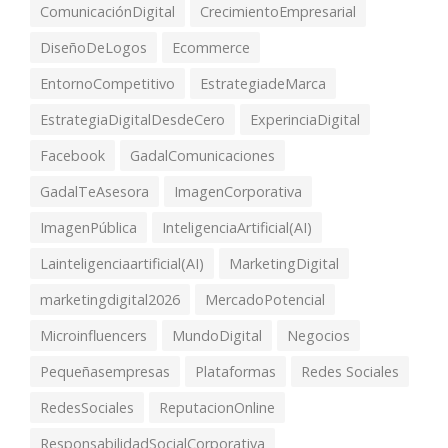
ComunicaciónDigital
CrecimientoEmpresarial
DiseñoDeLogos
Ecommerce
EntornoCompetitivo
EstrategiadeMarca
EstrategiaDigitalDesdeCero
ExperinciaDigital
Facebook
GadalComunicaciones
GadalTeAsesora
ImagenCorporativa
ImagenPública
InteligenciaArtificial(AI)
Lainteligenciaartificial(AI)
MarketingDigital
marketingdigital2026
MercadoPotencial
Microinfluencers
MundoDigital
Negocios
Pequeñasempresas
Plataformas
Redes Sociales
RedesSociales
ReputacionOnline
ResponsabilidadSocialCorporativa