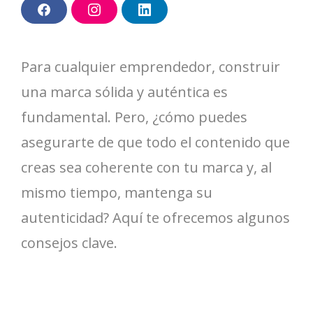
F
I
L
a
n
i
c
s
n
e
t
k
b
a
e
Para cualquier emprendedor, construir
o
g
d
o
r
I
k
a
n
una marca sólida y auténtica es
m
fundamental. Pero, ¿cómo puedes
asegurarte de que todo el contenido que
creas sea coherente con tu marca y, al
mismo tiempo, mantenga su
autenticidad? Aquí te ofrecemos algunos
consejos clave.