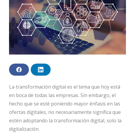
F
L
a
i
c
n
e
k
La transformación digital es el tema que hoy está
b
e
o
d
en boca de todas las empresas. Sin embargo, el
o
I
k
n
hecho que se esté poniendo mayor énfasis en las
ofertas digitales, no necesariamente significa que
estén adoptando la transformación digital, solo la
digitalización.