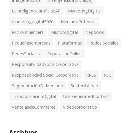
ImagenPública
InteligenciaArtificial(AI)
Lainteligenciaartificial(AI)
MarketingDigital
marketingdigital2026
MercadoPotencial
Microinfluencers
MundoDigital
Negocios
Pequeñasempresas
Plataformas
Redes Sociales
RedesSociales
ReputacionOnline
ResponsabilidadSocialCorporativa
Resposabilidad Social Corporativa
RRSS
RSC
SegmentaciónDeMercado
Sostenibilidad
TransformaciónDigital
UserGeneratedContent
VentajasdeCommerce
Videocorporativo
Archivos