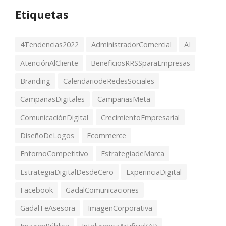
Etiquetas
4Tendencias2022
AdministradorComercial
AI
AtenciónAlCliente
BeneficiosRRSSparaEmpresas
Branding
CalendariodeRedesSociales
CampañasDigitales
CampañasMeta
ComunicaciónDigital
CrecimientoEmpresarial
DiseñoDeLogos
Ecommerce
EntornoCompetitivo
EstrategiadeMarca
EstrategiaDigitalDesdeCero
ExperinciaDigital
Facebook
GadalComunicaciones
GadalTeAsesora
ImagenCorporativa