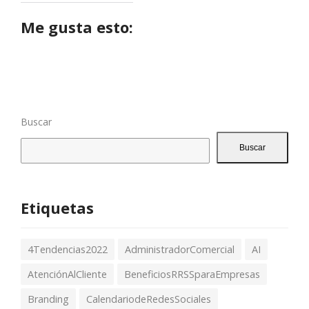
t
r
ó
Me gusta esto:
n
i
c
o
Buscar
Buscar
Etiquetas
4Tendencias2022
AdministradorComercial
AI
AtenciónAlCliente
BeneficiosRRSSparaEmpresas
Branding
CalendariodeRedesSociales