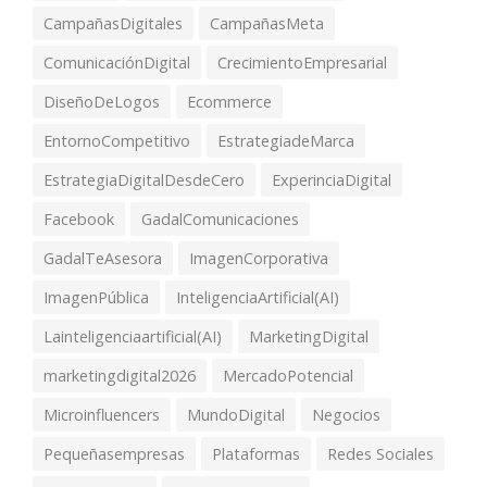
CampañasDigitales
CampañasMeta
ComunicaciónDigital
CrecimientoEmpresarial
DiseñoDeLogos
Ecommerce
EntornoCompetitivo
EstrategiadeMarca
EstrategiaDigitalDesdeCero
ExperinciaDigital
Facebook
GadalComunicaciones
GadalTeAsesora
ImagenCorporativa
ImagenPública
InteligenciaArtificial(AI)
Lainteligenciaartificial(AI)
MarketingDigital
marketingdigital2026
MercadoPotencial
Microinfluencers
MundoDigital
Negocios
Pequeñasempresas
Plataformas
Redes Sociales