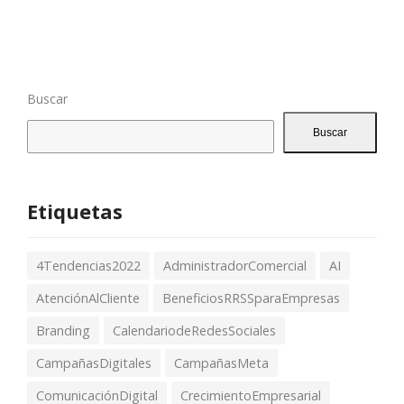
c
o
Buscar
Buscar
Etiquetas
4Tendencias2022
AdministradorComercial
AI
AtenciónAlCliente
BeneficiosRRSSparaEmpresas
Branding
CalendariodeRedesSociales
CampañasDigitales
CampañasMeta
ComunicaciónDigital
CrecimientoEmpresarial