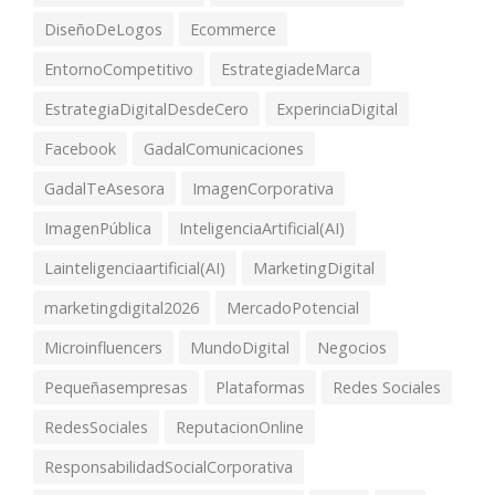
DiseñoDeLogos
Ecommerce
EntornoCompetitivo
EstrategiadeMarca
EstrategiaDigitalDesdeCero
ExperinciaDigital
Facebook
GadalComunicaciones
GadalTeAsesora
ImagenCorporativa
ImagenPública
InteligenciaArtificial(AI)
Lainteligenciaartificial(AI)
MarketingDigital
marketingdigital2026
MercadoPotencial
Microinfluencers
MundoDigital
Negocios
Pequeñasempresas
Plataformas
Redes Sociales
RedesSociales
ReputacionOnline
ResponsabilidadSocialCorporativa