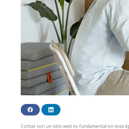
F
L
a
i
c
n
e
k
Contar con un sitio web es fundamental en esta é
b
e