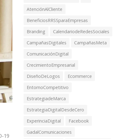
AtenciónAlCliente
BeneficiosRRSSparaEmpresas
Branding
CalendariodeRedesSociales
CampañasDigitales
CampañasMeta
ComunicaciónDigital
CrecimientoEmpresarial
DiseñoDeLogos
Ecommerce
EntornoCompetitivo
EstrategiadeMarca
EstrategiaDigitalDesdeCero
ExperinciaDigital
Facebook
GadalComunicaciones
D-19