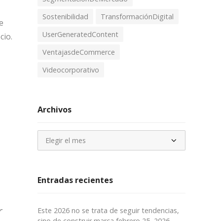
Sostenibilidad
TransformaciónDigital
e
UserGeneratedContent
cio.
VentajasdeCommerce
Videocorporativo
Archivos
Archivos
Entradas recientes
r
Este 2026 no se trata de seguir tendencias,
sino de construir marca
febrero 25, 2026