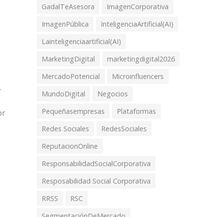
GadalTeAsesora
ImagenCorporativa
ImagenPública
InteligenciaArtificial(AI)
Lainteligenciaartificial(AI)
MarketingDigital
marketingdigital2026
MercadoPotencial
Microinfluencers
.
MundoDigital
Negocios
Pequeñasempresas
Plataformas
or
Redes Sociales
RedesSociales
ReputacionOnline
ResponsabilidadSocialCorporativa
Resposabilidad Social Corporativa
RRSS
RSC
SegmentaciónDeMercado