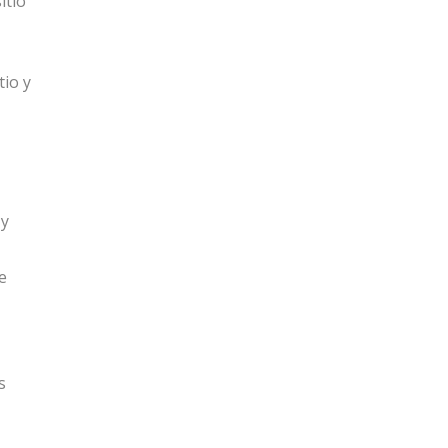
itio
tio y
 y
e
s