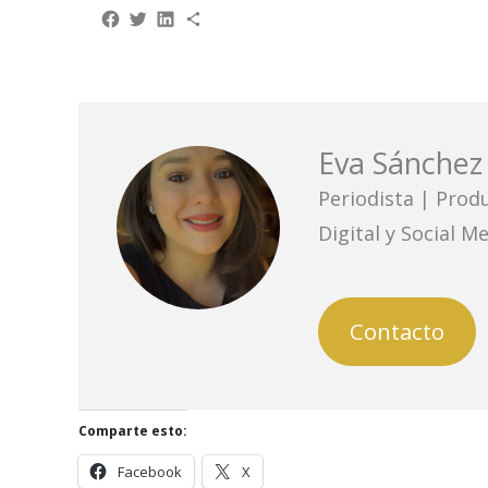
Share on Facebook
Share on Twitter
Share on LinkedIn
Share via Email
Eva Sánchez
Periodista | Produ
Digital y Social M
Contacto
Comparte esto:
Facebook
X