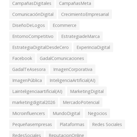
CampañasDigitales
CampañasMeta
ComunicaciónDigital
CrecimientoEmpresarial
DiseñoDeLogos
Ecommerce
EntornoCompetitivo
EstrategiadeMarca
EstrategiaDigitalDesdeCero
ExperinciaDigital
Facebook
GadalComunicaciones
GadalTeAsesora
ImagenCorporativa
ImagenPública
InteligenciaArtificial(AI)
Lainteligenciaartificial(AI)
MarketingDigital
marketingdigital2026
MercadoPotencial
Microinfluencers
MundoDigital
Negocios
Pequeñasempresas
Plataformas
Redes Sociales
RedesSociales
ReputacionOnline